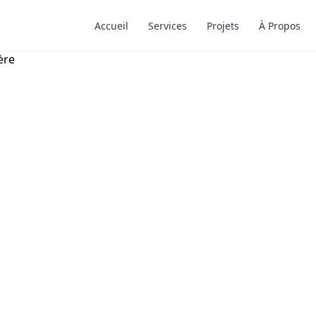
Accueil
Services
Projets
À Propos
ce préventive : clé de la
 hôtelière